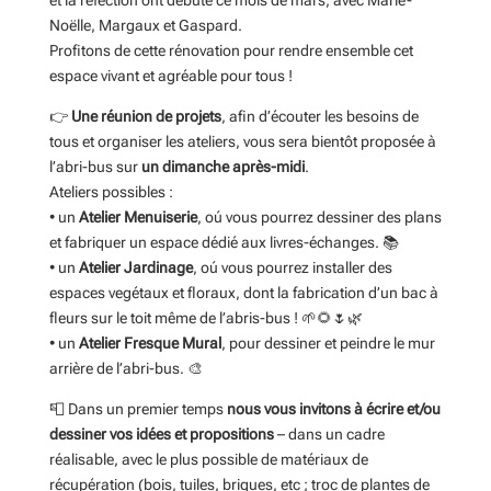
et la réfection ont débuté ce mois de mars, avec Marie-
Noëlle, Margaux et Gaspard.
Profitons de cette rénovation pour rendre ensemble cet
espace vivant et agréable pour tous !
👉
Une réunion de projets
, afin d’écouter les besoins de
tous et organiser les ateliers, vous sera bientôt proposée à
l’abri-bus sur
un dimanche après-midi
.
Ateliers possibles :
• un
Atelier Menuiserie
, oú vous pourrez dessiner des plans
et fabriquer un espace dédié aux livres-échanges. 📚
• un
Atelier Jardinage
, oú vous pourrez installer des
espaces vegétaux et floraux, dont la fabrication d’un bac à
fleurs sur le toit même de l’abris-bus ! 🌱🌻🌷🌿
• un
Atelier Fresque Mural
, pour dessiner et peindre le mur
arrière de l’abri-bus. 🎨
📮 Dans un premier temps
nous vous invitons à écrire et/ou
dessiner vos idées et propositions
– dans un cadre
réalisable, avec le plus possible de matériaux de
récupération (bois, tuiles, briques, etc ; troc de plantes de